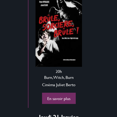
20h
Burn, Witch, Burn
Cinéma Juliet Berto
En savoir plus