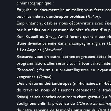
cinématographique !

En guise de documentaire animalier, vous ferez c
pour les animaux anthropomorphisés (
Rukus
). 

Empruntant aux fables, nous découvrirons avec 
The
par la médiation du costume de bête n'a rien d'un 
Ken Russell et Gregg Araki feront quant à eux rimer
d'une divinité païenne dans la campagne anglaise (
L
à Los Angeles (
Nowhere
).

Rassurez-vous en outre, petites et grosses bêtes i
programmation. Elles seront tour à tour : arachnide
Troopers
) ; fourmis supra-intelligentes en expans
vengeance (
Gappa
).

Des créatures thérianthropes (mi-humaines, mi-bêt
de traverse, nous délaisserons cependant le trad
Snaps
) et ses proches cousin⋅e⋅s chats-garous (
La N
Soulignons enfin la présence de 
L'Oiseau au plumag
de cette semaine de festivités, ainsi que du 
Petit H