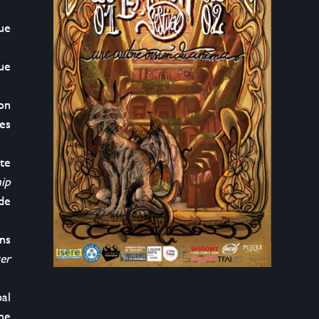
ue 
ue 
n 
es 
e 
ip 
e 
s 
er 
al 
ne 