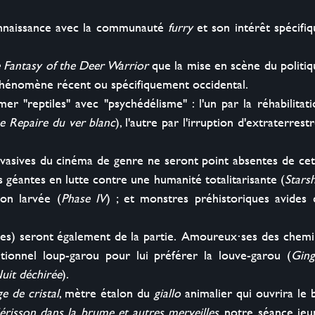
onnaissance avec la communauté 
furry
 et son intérêt spécifiq
 Fantasy of the Deer Warrior
 que la mise en scène du politiq
phénomène récent ou spécifiquement occidental.

 "reptiles" avec "psychédélisme" : l'un par la réhabilitatio
e Repaire du ver blanc
), l'autre par l'irruption d'extraterrestr
nvasives du cinéma de genre ne seront point absentes de cett
s géantes en lutte contre une humanité totalitarisante (
Starsh
ion larvée (
Phase IV
) ; et monstres préhistoriques avides d
es) seront également de la partie.  Amoureux⋅ses des chemin
itionnel loup-garou pour lui préférer la louve-garou (
Ging
uit déchirée
).

e de cristal
, mètre étalon du 
giallo
 animalier qui ouvrira le b
érisson dans la brume et autres merveilles
, notre séance jeu