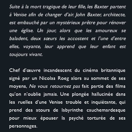
Suite à la mort tragique de leur fille,‭ ‬les Baxter partent 
à Venise afin de changer d’air.‭ ‬John Baxter,‭ ‬architecte,‭ 
‬est embauché par un mystérieux prêtre pour rénover 
une église.‭ ‬Un jour,‭ ‬alors que les amoureux se 
baladent,‭ ‬deux sœurs les accostent et l’une d’entre 
elles,‭ ‬voyante,‭ ‬leur apprend que leur enfant est 
toujours vivant.
‭ 

Chef d’œuvre incandescent du cinéma britannique 
signé par un Nicolas Roeg alors au sommet de ses 
moyens,‭ ‬
Ne vous retournez pas
‭ ‬fait partie des films 
qu’on n’oublie jamais.‭ ‬Une plongée hallucinée‭ ‬dans 
les‭ ‬ruelles d’une Venise trouble et inquiétante,‭ ‬qui 
prend des atours de labyrinthe cauchemardesque 
pour mieux épouser la psyché torturée de ses 
personnages.
