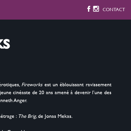
CONTACT
ks
tiques,‭ ‬
Fireworks
 est un éblouissant ravissement 
un jeune cinéaste de‭ ‬20‭ ‬ans amené à devenir l’une des 
enneth Anger.

étrage : 
The Brig
, de Jonas Mekas.
