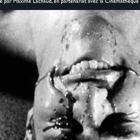
ée par Maxime Lachaud,‭ ‬en partenariat avec la Cinémathèque