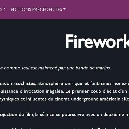
 ?
EDITIONS PRÉCÉDENTES
Firewor
une homme seul est malmené par une bande de marins.
 ‬sadomasochistes,‭ ‬atmosphère onirique et fantasmes homo-éro
puissance d’évocation‭ ‬inégalée.‭ ‬Le premier coup d‭’‬éclat‭ ‬d‭’‬
mythiques et influentes du cinéma‭ ‬underground américain :‭ ‬K
projection du film, la séance se poursuivra avec un deuxième m